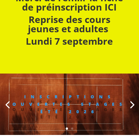
de préinscription ICI
Reprise des cours
jeunes et adultes
Lundi 7 septembre
INSCRIPTIONS
OUVERTES STAGES
ÉTÉ 2026